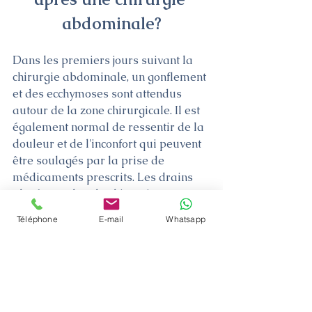
abdominale?
Dans les premiers jours suivant la 
chirurgie abdominale, un gonflement 
et des ecchymoses sont attendus 
autour de la zone chirurgicale. Il est 
également normal de ressentir de la 
douleur et de l'inconfort qui peuvent 
être soulagés par la prise de 
médicaments prescrits. Les drains 
placés pendant la chirurgie sont 
généralement retirés en 2 à 4 jours. 
Téléphone
E-mail
Whatsapp
Après une chirurgie abdominale, les 
patients sont généralement libérés 
après avoir été hospitalisés pendant 
1 à 2 jours. Il est important pour les 
patients après une chirurgie de 
porter des corsets régulièrement 