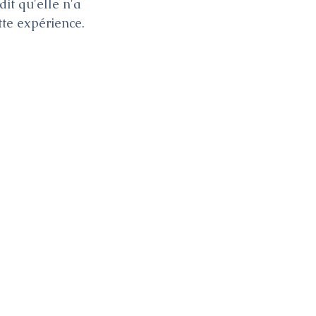
it qu'elle n'a 
tte expérience.