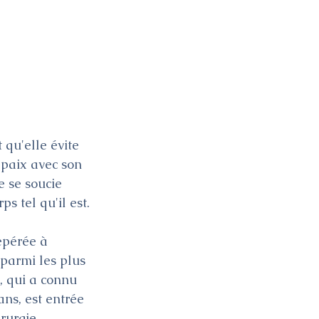
 qu'elle évite 
 paix avec son 
e se soucie 
s tel qu'il est.
epérée à 
 parmi les plus 
, qui a connu 
ans, est entrée 
rurgie 