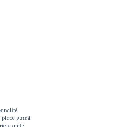
onnalité 
a place parmi 
ière a été 