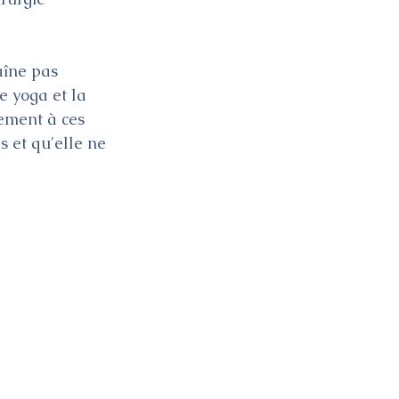
aîne pas 
le yoga et la 
lement à ces 
s et qu'elle ne 