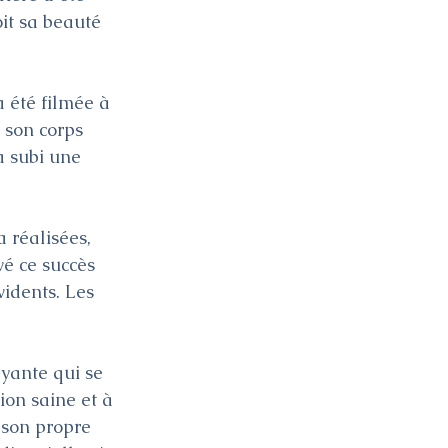
it sa beauté 
a été filmée à 
 son corps 
a subi une 
 réalisées, 
vé ce succès 
vidents. Les 
yante qui se 
ion saine et à 
 son propre 