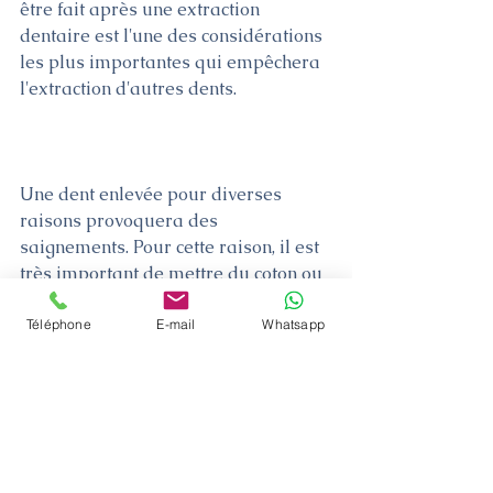
être fait après une extraction 
dentaire est l'une des considérations 
les plus importantes qui empêchera 
l'extraction d'autres dents.
Une dent enlevée pour diverses 
raisons provoquera des 
saignements. Pour cette raison, il est 
très important de mettre du coton ou 
de la gaze à la place de la dent tirée 
par le dentiste. Un caillot sanguin 
Téléphone
E-mail
Whatsapp
devrait se former dans cette zone 
lors d'une récupération saine. Parce 
qu'un caillot sanguin qui devrait se 
former après l'extraction dentaire 
agit comme un tampon naturel. La 
douleur après une extraction 