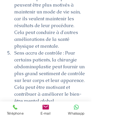
peuvent être plus motivés à 
maintenir un mode de vie sain, 
car ils veulent maintenir les 
résultats de leur procédure. 
Cela peut conduire à d'autres 
améliorations de la santé 
physique et mentale.
Sens accru de contrôle : Pour 
certains patients, la chirurgie 
abdominoplastie peut fournir un 
plus grand sentiment de contrôle 
sur leur corps et leur apparence. 
Cela peut être motivant et 
contribuer à améliorer le bien-
être mental global.
Téléphone
E-mail
Whatsapp
Il est important de noter que bien 
que la chirurgie abdominoplastie 